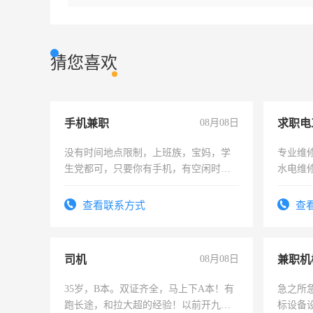
猜您喜欢
手机兼职
08月08日
求职电
没有时间地点限制，上班族，宝妈，学
专业维
生党都可，只要你有手机，有空闲时
水电维
间，一单一结，一天二三十不成问题，
勤快的四五十，每天挣零花钱没问题！
查看联系方式
查
司机
08月08日
35岁，B本。双证齐全，马上下A本！有
急之所
跑长途，和拉大超的经验！以前开九米
标设备