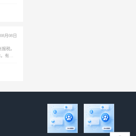
维修水电
经验
08月08日
账报税。
作。有会