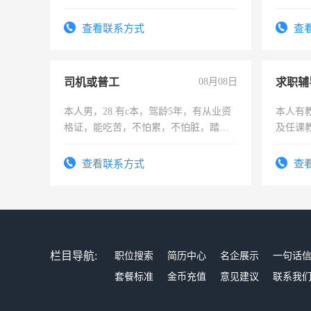
六，渣土车
作和分
结识有
查看联系方式
查
司机或普工
08月08日
求职辅
本人男，28.有c本，驾龄5年，有从业资
本人有
格证，能吃苦，不怕累，不怕脏，踏
及任课
实，需求稳定工作一份，保险不干
师，求
查看联系方式
查
栏目导航:
职位搜索
简历中心
名企展示
一句话
套餐标准
金币充值
意见建议
联系我