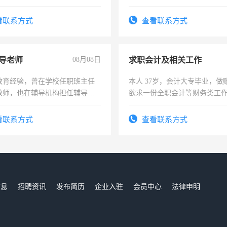
解的经验与您分享。 真诚合作，
队长，形象岗或幼儿园保安，
识之士，共享未来。
有高低压电工证和十几年工作
看联系方式
查看联系方式
导老师
08月08日
求职会计及相关工作
教育经验，曾在学校任职班主任
本人 37岁，会计大专毕业，做
教师，也在辅导机构担任辅导教
欲求一份全职会计等财务类工
周一至周五辅导老师的工作
计证
看联系方式
查看联系方式
信息
招聘资讯
发布简历
企业入驻
会员中心
法律申明
们