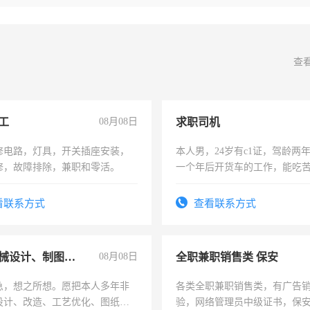
查
工
08月08日
求职司机
修电路，灯具，开关插座安装，
本人男，24岁有c1证，驾龄两
修，故障排除，兼职和零活。
一个年后开货车的工作，能吃
加班。
看联系方式
查看联系方式
兼职机械设计、制图、设备改造
08月08日
全职兼职销售类 保安
急，想之所想。愿把本人多年非
各类全职兼职销售类，有广告
设计、改造、工艺优化、图纸制
验，网络管理员中级证书，保